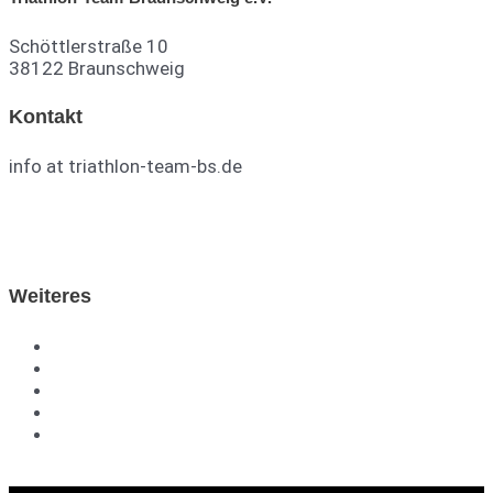
Schöttlerstraße 10
38122 Braunschweig
Kontakt
info at triathlon-team-bs.de
TTB auf Facebook
TTB auf Instagram
Weiteres
DTU
TVN
Impressum
Datenschutzerklärung
Kontakt