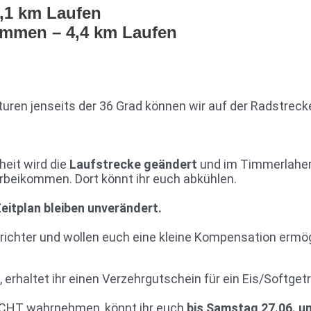
,1 km Laufen
immen – 4,4 km Laufen
en jenseits der 36 Grad können wir auf der Radstrecke 
eit wird die
Laufstrecke geändert
und im Timmerlaher 
orbeikommen. Dort könnt ihr euch abkühlen.
eitplan bleiben unverändert.
richter und wollen euch eine kleine Kompensation ermög
erhaltet ihr einen Verzehrgutschein für ein Eis/Softget
 NICHT wahrnehmen, könnt ihr euch
bis Samstag 27.06. u