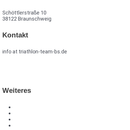
Schöttlerstraße 10
38122 Braunschweig
Kontakt
info at triathlon-team-bs.de
TTB auf Facebook
TTB auf Instagram
Weiteres
DTU
TVN
Impressum
Datenschutzerklärung