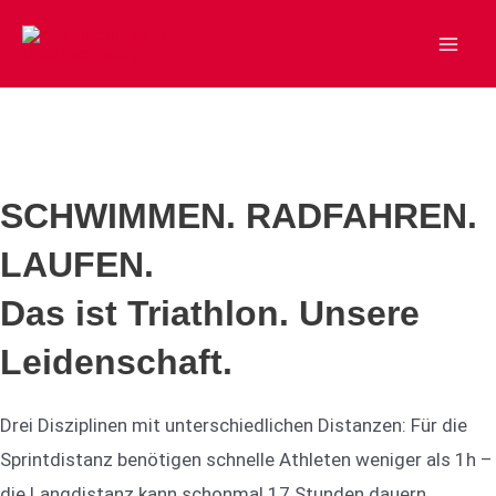
Zum
Inhalt
Mai
springen
Men
SCHWIMMEN. RADFAHREN.
LAUFEN.
Das ist Triathlon. Unsere
Leidenschaft.
Drei Disziplinen mit unterschiedlichen Distanzen: Für die
Sprintdistanz benötigen schnelle Athleten weniger als 1h –
die Langdistanz kann schonmal 17 Stunden dauern...