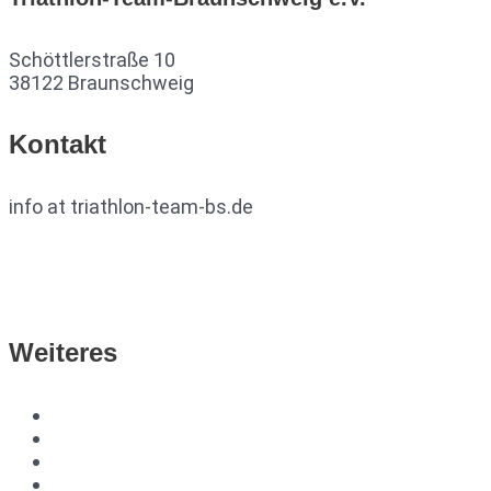
Schöttlerstraße 10
38122 Braunschweig
Kontakt
info at triathlon-team-bs.de
TTB auf Facebook
TTB auf Instagram
Weiteres
DTU
TVN
Impressum
Datenschutzerklärung