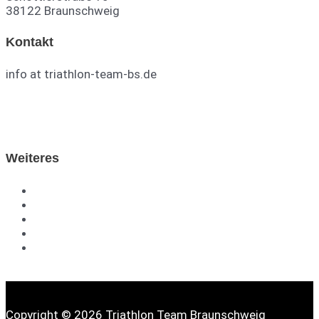
38122 Braunschweig
Kontakt
info at triathlon-team-bs.de
TTB auf Facebook
TTB auf Instagram
Weiteres
DTU
TVN
Impressum
Datenschutzerklärung
Kontakt
Copyright © 2026 Triathlon Team Braunschweig